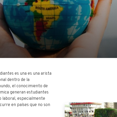
diantes es una es una arista
nal dentro de la
 mundo, el conocimiento de
démica generan estudiantes
o laboral, especialmente
ocurre en países que no son