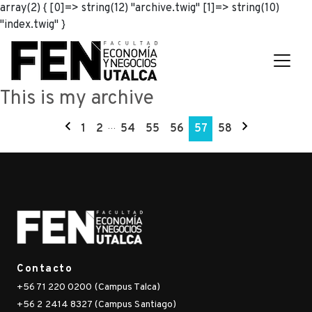
array(2) { [0]=> string(12) "archive.twig" [1]=> string(10)
"index.twig" }
This is my archive
1
2
…
54
55
56
57
58
Contacto
+56 71 220 0200 (Campus Talca)
+56 2 2414 8327 (Campus Santiago)