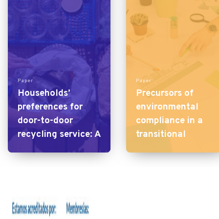
Paper
Paper
Households’
Precursors of
preferences for
environmental
door-to-door
compliance in a
recycling service: A
transitional
choice experiment
economy: an
in southern Chile
empirical
investigation of
monitoring and
enforcement in
Chile