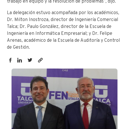
trabajo en equipo y la resolución de problemas”, dijo.
La delegación estuvo acompañada por los académicos,
Dr. Milton Inostroza, director de Ingeniería Comercial
Talca; Dr. Paulo González, director de la Escuela de
Ingeniería en Informática Empresarial; y Dr. Felipe
Arenas, académico de la Escuela de Auditoría y Control
de Gestión.
https://fen.utalca.cl/80-
estudiantes-
fen-
utalca-
participaron-
en-
nueva-
gira-
de-