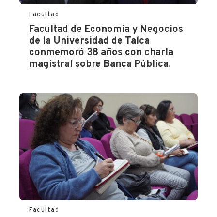
estudios-
a-
Facultad
buenos-
Facultad de Economía y Negocios
aires/
de la Universidad de Talca
conmemoró 38 años con charla
magistral sobre Banca Pública.
Facultad