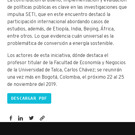
La contribución al diseño, implementación y evaluación
de políticas públicas es clave en las investigaciones que
impulsa SETI, que en este encuentro destacó la
participación internacional abordando casos de
estudios, además, de Etiopía, India, Beijing, África,
entre otros. Lo que evidencia cuán universal es la
problemática de conversión a energía sostenible.
Los actores de esta iniciativa, dónde destaca el
profesor titular de la Facultad de Economía y Negocios
de la Universidad de Talca, Carlos Chávez; se reunirán
una vez más en Bogotá, Colombia, el próximo 22 al 25
de noviembre del 2019.
DESCARGAR PDF
https://fen.utalca.cl/conclusiones-
del-