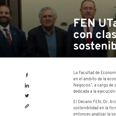
FEN UTa
con clas
sostenib
La Facultad de Economí
en el ámbito de la econ
Negocios”, a cargo de 
dedicada a la ejecució
El Decano FEN, Dr. A
r
sostenibilidad en la fo
https://fen.utalca.cl/fen-
entonces analizar la s