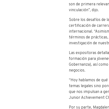
utalca-
son de primera relevan
celebro-
vinculación”, dijo.
su-
Sobre los desafíos de 
37-
certificación de carre
aniversario-
internacional. “Asimis
con-
términos de prácticas,
clase-
investigación de nuestr
magistral-
sobre-
Las expositoras detalla
sostenibilidad-
formación para jóvenes
en-
Gobernanza), así como l
los-
negocios.
negocios/
“Hoy hablamos de qué e
temas legales sino por
que nos impulsan a ge
Junior Achievement Ch
Por su parte, Magdalen