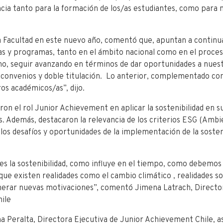
cia tanto para la formación de los/as estudiantes, como para n
la Facultad en este nuevo año, comentó que, apuntan a continua
ras y programas, tanto en el ámbito nacional como en el proces
mo, seguir avanzando en términos de dar oportunidades a nues
 convenios y doble titulación. Lo anterior, complementado con
os académicos/as”, dijo.
ron el rol
Junior Achievement
en aplicar la sostenibilidad en
s
. Además, destacaron la relevancia de los criterios ESG (Ambie
os desafíos y oportunidades de la implementación de la sosteni
s la sostenibilidad, como influye en el tiempo, como debemos 
que existen realidades como el cambio climático , realidades s
nerar nuevas motivaciones”, comentó Jimena Latrach, Director
ile
a Peralta, Directora Ejecutiva de Junior Achievement Chile, a