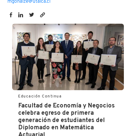
mgonalze@utalca.cl
https://fen.utalca.cl/fen-
utalca-
realiza-
ceremonia-
de-
egreso-
del-
diplomado-
en-
legislacion-
y-
Educación Continua
gestion-
Facultad de Economía y Negocios
tributaria/
celebra egreso de primera
generación de estudiantes del
Diplomado en Matemática
Actuarial