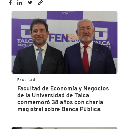
https://fen.utalca.cl/operacion-
renta-
2025-
estudiantes-
fen-
utalca-
ofreceran-
orientacion-
a-
contribuyentes/
Facultad
Facultad de Economía y Negocios
de la Universidad de Talca
conmemoró 38 años con charla
magistral sobre Banca Pública.