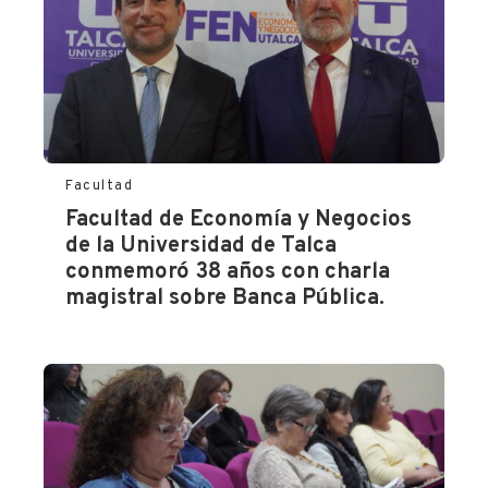
fen-
utalca-
ayudaran-
a-
contribuyentes-
en-
proceso-
Facultad
de-
Facultad de Economía y Negocios
declaracion/
de la Universidad de Talca
conmemoró 38 años con charla
magistral sobre Banca Pública.