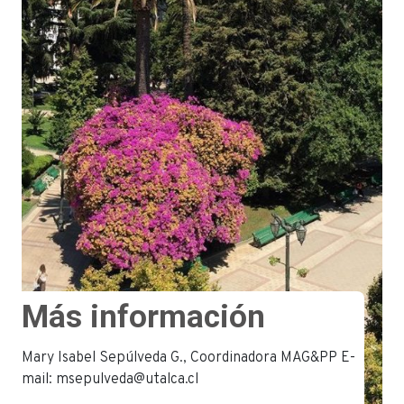
Más información
Mary Isabel Sepúlveda G., Coordinadora MAG&PP E-
mail: msepulveda@utalca.cl