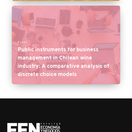
Paper
Public instruments for business
management in Chilean wine
industry: A comparative analysis of
discrete choice models