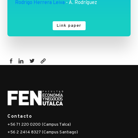
Rodrigo Herrera Leiva
- A. Rodríguez
Link paper
https://fen.utalca.cl/publicacion/a-
non-
parametric-
statistic-
for-
testing-
conditional-
Contacto
heteroscedasticity-
+56 71 220 0200 (Campus Talca)
for-
+56 2 2414 8327 (Campus Santiago)
unobserved-