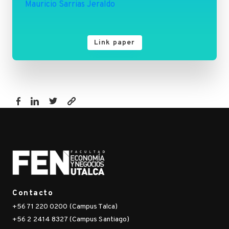
Mauricio Sarrias Jeraldo
Link paper
https://fen.utalca.cl/publicacion/discrete-
choice-
models-
with-
random-
parameters-
in-
Contacto
r-
+56 71 220 0200 (Campus Talca)
the-
+56 2 2414 8327 (Campus Santiago)
rchoice-