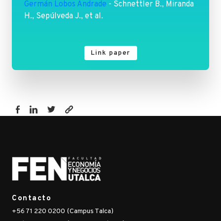
Germán Lobos Andrade
- Schnettler B., Miranda
H., Sepúlveda J., et al.
Link paper
https://fen.utalca.cl/publicacion/food-
satisfaction-
in-
mapuche-
persons-
in-
the-
Contacto
metropolitan-
+56 71 220 0200 (Campus Talca)
region-