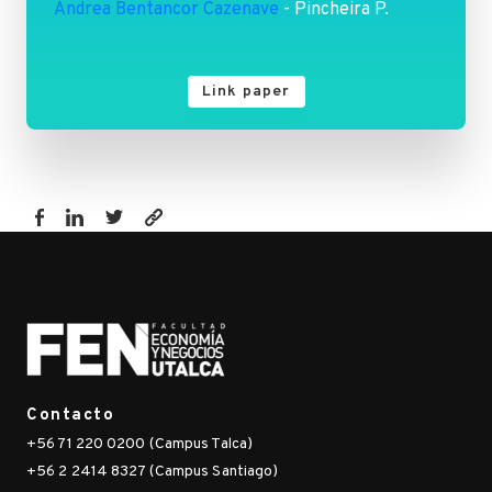
Andrea Bentancor Cazenave
- Pincheira P.
Link paper
https://fen.utalca.cl/publicacion/prediccion-
de-
errores-
de-
proyeccion-
de-
inflacion-
Contacto
en-
+56 71 220 0200 (Campus Talca)
chile/
+56 2 2414 8327 (Campus Santiago)