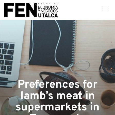
Preferences for
lamb’s meat in
supermarkets in