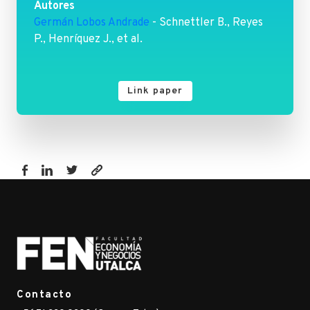
Autores
Germán Lobos Andrade
- Schnettler B., Reyes
P., Henríquez J., et al.
Link paper
https://fen.utalca.cl/publicacion/preferences-
for-
lambs-
meat-
in-
supermarkets-
in-
Contacto
temuco-