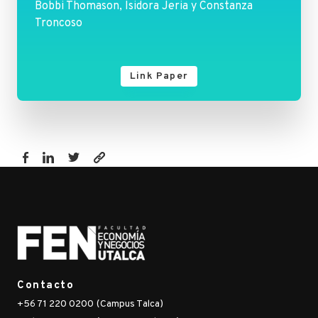
Bobbi Thomason, Isidora Jeria y Constanza
Troncoso
Link Paper
https://fen.utalca.cl/publicacion/technology-
gender-
and-
organizations-
a-
systematic-
mapping-
Contacto
study/
+56 71 220 0200 (Campus Talca)