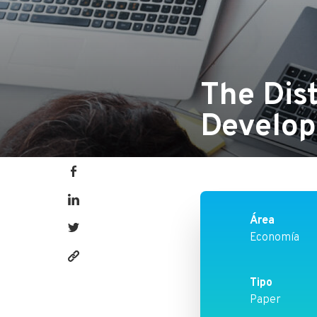
The Dis
Develop
Área
Economía
https://fen.utalca.cl/publicacion/the-
Tipo
distribution-
Paper
dynamics-