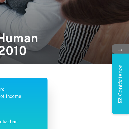
f Human
–2010
→
Contáctenos
bro
 of Income
ebastian