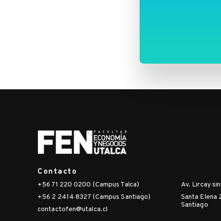
of-
human-
development-
in-
mexico-
1990-
2010-
2/
Contacto
+56 71 220 0200 (Campus Talca)
Av. Lircay si
+56 2 2414 8327 (Campus Santiago)
Santa Elena 
Santiago
contactofen@utalca.cl