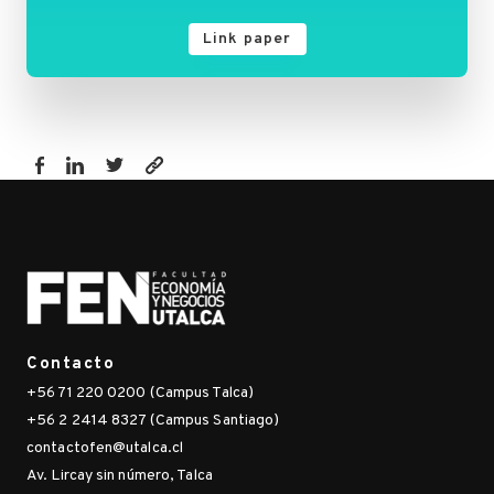
Link paper
https://fen.utalca.cl/publicacion/tools-
for-
re-
randomization/
Contacto
+56 71 220 0200 (Campus Talca)
+56 2 2414 8327 (Campus Santiago)
contactofen@utalca.cl
Av. Lircay sin número, Talca