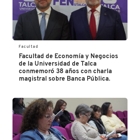
desafios-
de-
la-
igualdad-
salarial-
en-
chile/
Facultad
Facultad de Economía y Negocios
de la Universidad de Talca
conmemoró 38 años con charla
magistral sobre Banca Pública.