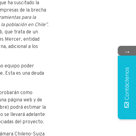
ue ha suscitado la
 empresas de la brecha
amientas para la
 la población en Chile”.
b, que trata de un
es Mercer, entidad
a, adicional a los
→
mo equipo poder
Contáctenos
le. Esta es una deuda
e probarán como
una página web y de
mbre) podrá estimar la
o se llevará adelante
ciadas del proyecto.
 Cámara Chileno-Suiza