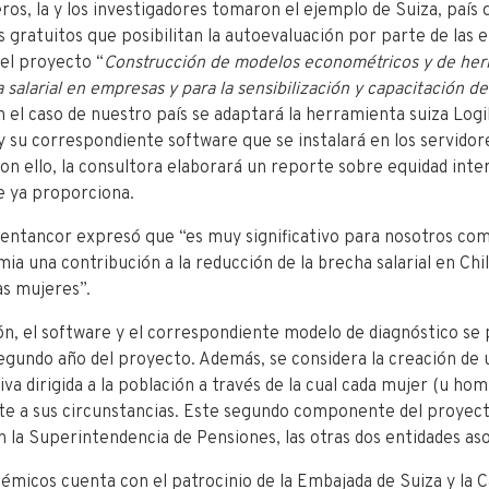
os, la y los investigadores tomaron el ejemplo de Suiza, país q
s gratuitos que posibilitan la autoevaluación por parte de las
 el proyecto “
Construcción de modelos econométricos y de herr
 salarial en empresas y para la sensibilización y capacitación de
n el caso de nuestro país se adaptará la herramienta suiza Logi
su correspondiente software que se instalará en los servidor
on ello, la consultora elaborará un reporte sobre equidad intern
ue ya proporciona.
entancor expresó que “es muy significativo para nosotros co
mia una contribución a la reducción de la brecha salarial en Chi
s mujeres”.
ón, el software y el correspondiente modelo de diagnóstico s
egundo año del proyecto. Además, se considera la creación de 
iva dirigida a la población a través de la cual cada mujer (u ho
nte a sus circunstancias. Este segundo componente del proyect
la Superintendencia de Pensiones, las otras dos entidades aso
démicos cuenta con el patrocinio de la Embajada de Suiza y la