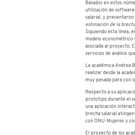
Basados en estos númer
de-
utilización de software
la-
salarial, y presentaron
facultad-
estimación de la brecha
se-
Siguiendo esta línea, e
adjudicaron-
modelo econométrico y 
proyecto-
asociada al proyecto. C
fondef-
servicios de análisis q
que-
permitira-
La académica Andrea B
estimar-
realizar desde la acade
la-
muy pesada para con la
brecha-
salarial-
Respecto a su aplicaci
en-
prototipo durante el s
empresas-
una aplicación interact
chilenas/
brecha salarial atinge
con ONU-Mujeres y con 
El proyecto de los aca