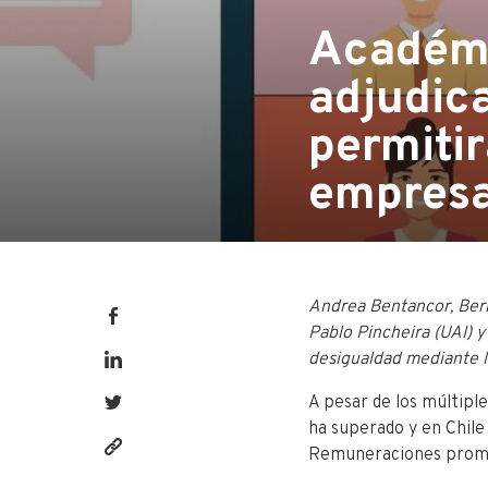
Académi
adjudic
permitir
empresa
Andrea Bentancor,
Ber
Pablo Pincheira
(UAI)
y
desigualdad mediante l
A pesar de los múltiple
ha superado y en Chile
Remuneraciones promu
https://fen.utalca.cl/academicos-