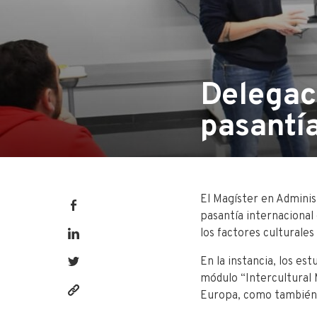
Delegac
pasantí
El Magíster en Adminis
pasantía internacional 
los factores culturales
En la instancia, los es
módulo “Intercultural
Europa, como también 
https://fen.utalca.cl/delegacion-