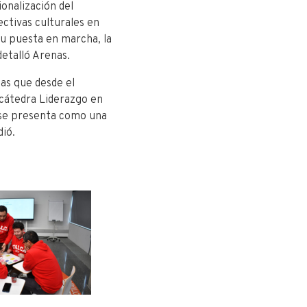
ionalización del
ectivas culturales en
 su puesta en marcha, la
detalló Arenas.
as que desde el
 cátedra Liderazgo en
, se presenta como una
dió.