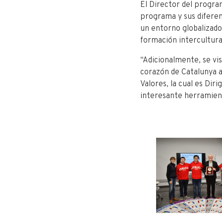
El Director del program
mba-
programa y sus diferen
fen-
un entorno globalizado,
utalca-
formación intercultural
realizo-
pasantia-
“Adicionalmente, se vi
internacional-
corazón de Catalunya a
en-
Valores, la cual es Dir
espana/
interesante herramient