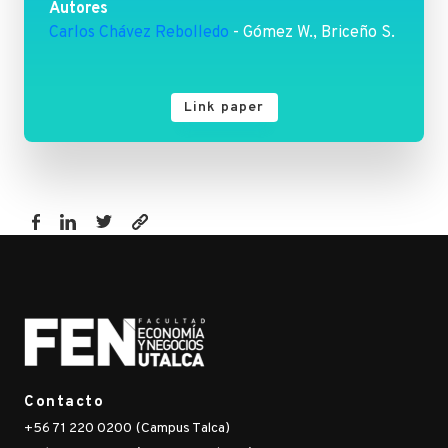
Autores
Carlos Chávez Rebolledo
- Gómez W., Briceño S.
Link paper
https://fen.utalca.cl/publicacion/cost-
effectiveness-
of-
economic-
instruments-
for-
the-
Contacto
control-
+56 71 220 0200 (Campus Talca)
of-