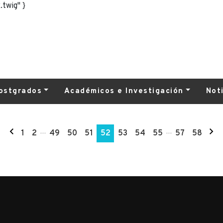
.twig" }
ostgrados
Académicos e Investigación
Not
1
2
…
49
50
51
52
53
54
55
…
57
58