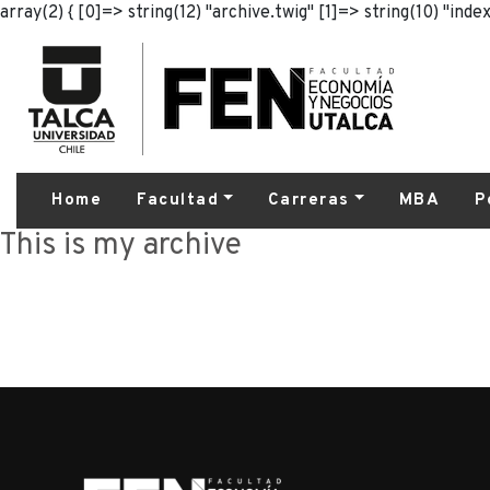
array(2) { [0]=> string(12) "archive.twig" [1]=> string(10) "index
Home
Facultad
Carreras
MBA
P
This is my archive