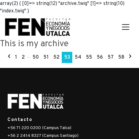
array(2) { [0]=> string(12) "archive.twig" [1]=> string(10)
"index.twig" }
This is my archive
1
2
…
50
51
52
53
54
55
56
57
58
Contacto
+56 71 220 0200 (Campus Talca)
+56 2 2414 8327 (Campus Santiago)